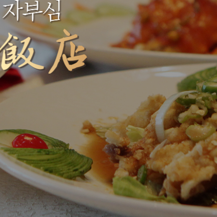
250여명 수용가능한 대연회장이 준비되어 있
습니다.
더 알아보기
충
한상요리
54년의 장인정신이 깃든
향연
고급스러운 한상요리를 경화대반점에서 만나
보세요.
0
메뉴 더보기
5:00
무