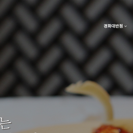
경화대반점
매장안내
아늑하고 편안한 분위기의 홀과 룸,