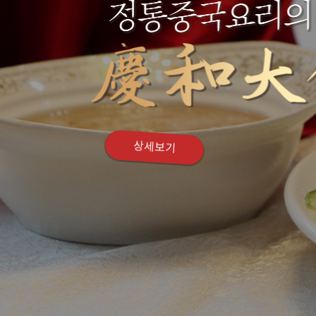
경화대반점에서 인사드립니다.
고객 센터
더 알아보기
전화문의
043)293-8885
상세보기
코스요리
특급호텔 출신 주방장과
평일 영업시간
중국 현지 요리사팀이 선보이는 맛의 
메뉴 더보기
평일 11:30~21:0
브레이크타임: 14:30~1
매주 월요일 정기휴