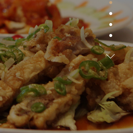
각종 모임을 쉽고 빠르게 예약하세요.
찾아 오시는길
예약하기
북 청주시 서원구 1순환로 866
(산남동 328-1)
단품식사
든든하고 편안한 한끼식사,
주말 및 공휴일 영업시간
경화대반점에서 누리는 최고의 맛!
메뉴 더보기
토요일 11:30~20:00
일요일 11:30~15:00
브레이크타임: 15:00~16:00